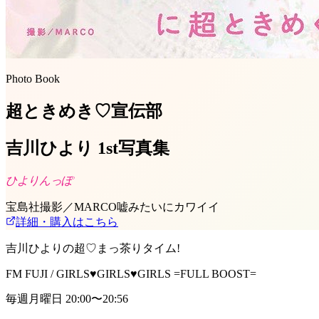
Photo Book
超ときめき♡宣伝部
吉川ひより 1st写真集
ひよりんっぽ
宝島社
撮影／MARCO
嘘みたいにカワイイ
詳細・購入はこちら
吉川ひよりの超♡まっ茶りタイム!
FM FUJI / GIRLS♥GIRLS♥GIRLS =FULL BOOST=
毎週月曜日 20:00〜20:56