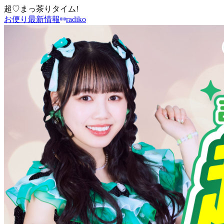
超♡まっ茶りタイム!
お便り
最新情報
radiko