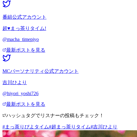
番組公式アカウント
超♥まっ茶りタイム!
@macha_timepiyo
最新ポストを見る
MCパーソナリティ公式アカウント
吉川ひより
@hiyori_yoshi726
最新ポストを見る
ハッシュタグでリスナーの投稿もチェック！
#まっ茶りぴよタイム
#超まっ茶りタイム
#吉川ひより